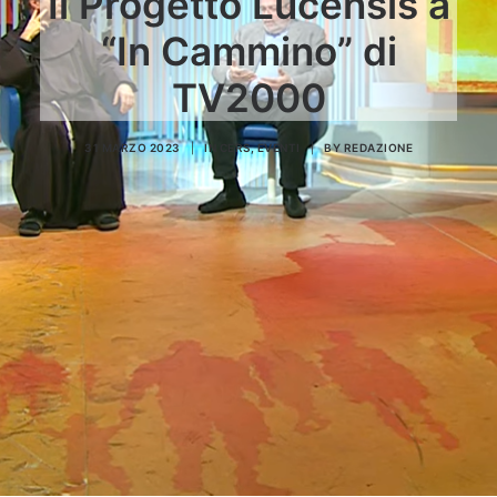
Il Progetto Lucensis a
“In Cammino” di
TV2000
31 MARZO 2023
|
IN
CERS
,
EVENTI
|
BY
REDAZIONE