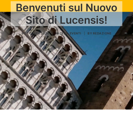
Benvenuti sul Nuovo
Sito di Lucensis!
9 OTTOBRE 2024
|
IN
CERS
,
EVENTI
|
BY
REDAZIONE