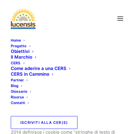
Home
Progetto
Obiettivi
COOKIES POLICY
Il Marchio
CERS
Il nostro sito web utilizza cookie per garantire un
Come aderire a una CERS
corretto utilizzo della pagina web e per migliorarne
CERS in Cammino
l’esperienza di utilizzo. La presente Policy fornisce
Partner
Blog
informazioni circa le tipologie di cookie utilizzate, le
Glossario
finalità e le relative modalità di utilizzo limitatamente
Risorse
Contatti
alla presente sito web.
Cosa sono i cookies?
ISCRIVITI ALLA CER(S)
Il Provvedimento in materia di cookie d.d. 8 maggio
2014 definisce i cookie come “stringhe di testo di