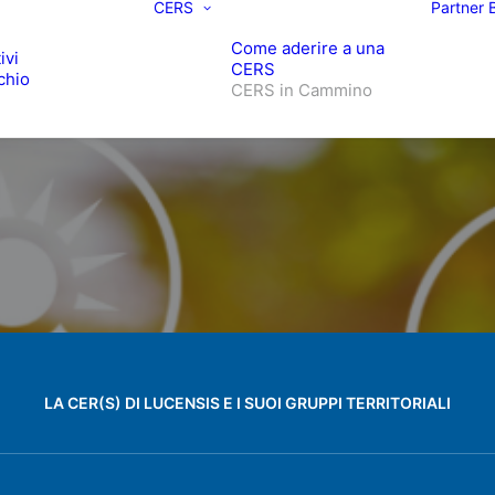
CERS
Partner
Come aderire a una
ivi
CERS
chio
CERS in Cammino
LA CER(S) DI LUCENSIS E I SUOI GRUPPI TERRITORIALI