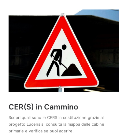
CER(S) in Cammino
Scopri quali sono le CERS in costituzione grazie al
progetto Lucensis, consulta la mappa delle cabine
primarie e verifica se puoi aderire.