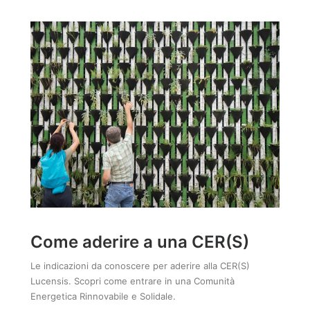
Come aderire a una CER(S)
Le indicazioni da conoscere per aderire alla CER(S)
Lucensis. Scopri come entrare in una Comunità
Energetica Rinnovabile e Solidale.