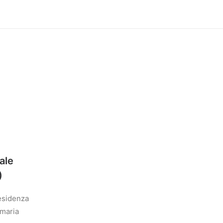
ale
)
residenza
imaria