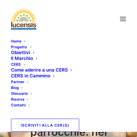
Home
Progetto
Obiettivi
Il Marchio
CERS
Come aderire a una CERS
CERS in Cammino
Partner
Blog
Lucensis e le CER
Glossario
Risorse
sono un’opportunità
Contatti
anche per le
ISCRIVITI ALLA CER(S)
parrocchie: nel