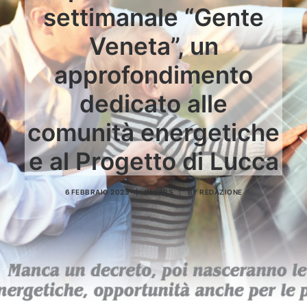
settimanale “Gente
Veneta”, un
approfondimento
dedicato alle
comunità energetiche
e al Progetto di Lucca
6 FEBBRAIO 2023
|
IN
CERS
|
BY
REDAZIONE