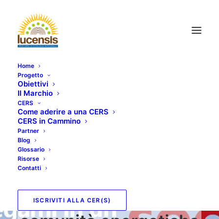
Home
Progetto
Obiettivi
Il Marchio
CERS
Come aderire a una CERS
CERS in Cammino
Partner
Blog
Glossario
Risorse
Contatti
Lucensis e il
vademecum delle
ISCRIVITI ALLA CER(S)