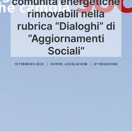
comunità energetiche
rinnovabili nella
rubrica “Dialoghi” di
“Aggiornamenti
Sociali”
10 FEBBRAIO 2023
|
IN
CERS
,
LEGISLAZIONE
|
BY
REDAZIONE