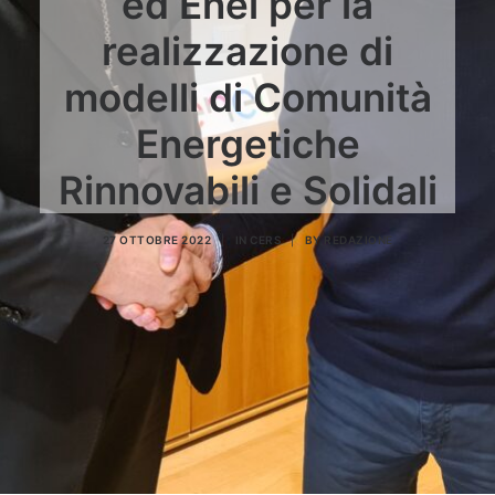
ed Enel per la
realizzazione di
modelli di Comunità
Energetiche
Rinnovabili e Solidali
27 OTTOBRE 2022
|
IN
CERS
|
BY
REDAZIONE