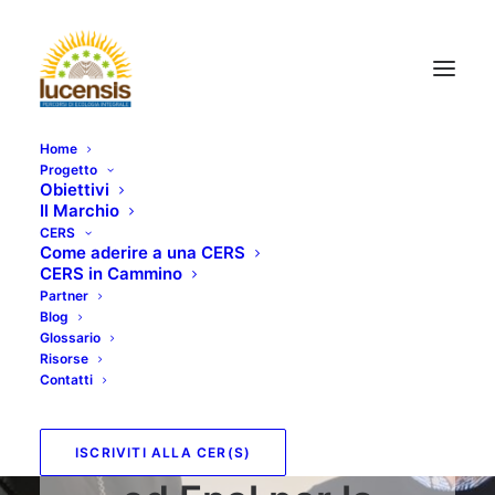
Home
Progetto
Obiettivi
Il Marchio
CERS
Come aderire a una CERS
CERS in Cammino
Partner
Blog
Glossario
Risorse
Contatti
Protocollo d’intesa tra
l’Arcidiocesi di Lucca
ISCRIVITI ALLA CER(S)