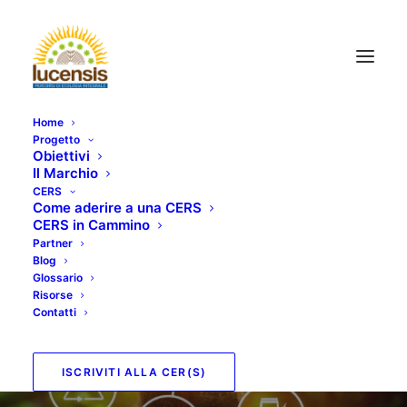
Home
Progetto
Obiettivi
Il Marchio
CERS
Come aderire a una CERS
CERS in Cammino
Partner
Comunità Energetica
Blog
Glossario
Rinnovabile e Solidale
Risorse
Contatti
Pieve Fosciana (LU)
ISCRIVITI ALLA CER(S)