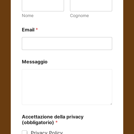
Nome
Cognome
M
Email
*
e
s
s
a
g
g
Messaggio
i
o
d
e
l
l
a
E
m
a
Accettazione della privacy
i
(obbligatorio)
*
l
Privacy Policy